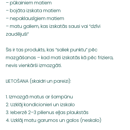
– pūkainiem matiem
– bojāta izskata matiem
– nepaklausīgiem matiem
– matu galiem, kas izskatās sausi vai “dzīvi
zaudējuši”
Šis ir tas produkts, kas “saliek punktu” pēc
mazgāšanas – kad mati izskatās kā pēc friziera,
nevis vienkārši izmazgāti.
LIETOŠANA (skaidri un pareizi):
1. Izmazgā matus ar šampūnu
2. Uzklāj kondicionieri un izskalo
3. Ieberzē 2–3 pilienus eļļas plaukstās
4. Uzklāj matu garumos un galos (neskalo)