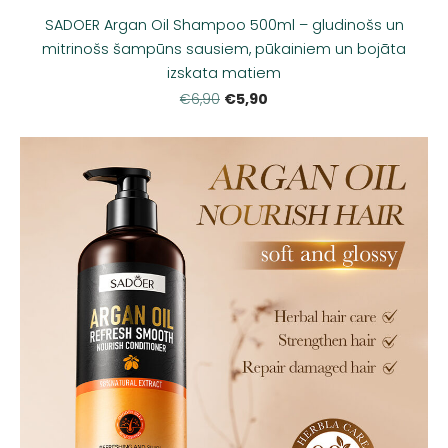
SADOER Argan Oil Shampoo 500ml – gludinošs un
mitrinošs šampūns sausiem, pūkainiem un bojāta
izskata matiem
€5,90
€6,90