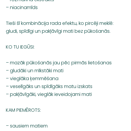
– niacinamīds
Tieši šī kombinācija rada efektu, ko pircēji meklē:
gludi, spīdīgi un pakļāvīgi mati bez pūkošanās.
KO TU IEGŪSI:
– mazāk pūkošanās jau pēc pirmās lietošanas
– gludāki un mīkstāki mati
– vieglāka ķemmēšana
– veselīgāks un spīdīgāks matu izskats
– pakļāvīgāki, vieglāk ieveidojami mati
KAM PIEMĒROTS:
– sausiem matiem