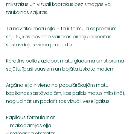
mīkstākus un vizuāli koptākus bez smagas vai
taukainas sajūtas.
Tā nav tikai matu eļļa – tā ir formula ar premium
sajūtu, kas apvieno vairākas pircēju iecienītas
sastāvdaļas vienā produktā.
Keratīns palīdz uzlabot matu gluduma un stipruma
sajūtu, īpaši sausiem un bojāta izskata matiem.
Argāna eļļa ir viena no populārākajām matu
kopšanas sastāvdaļām, kas palīdz matus mīkstināt,
nogludināt un padarīt tos vizuāli veselīgākus.
Papildus formulā ir arī:
– makadāmijas eļļa
– rozmarīna ekstrakts