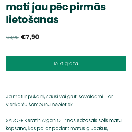
mati jau pēc pirmās
lietošanas
€7,90
€8,90
Ielikt grozā
Ja mati ir pūkaini, sausi vai grūti savaldāmi – ar
vienkāršu šampūnu nepietiek.
SADOER Keratin Argan Oil ir noslēdzošais solis matu
kopšanā, kas palīdz padarīt matus gludākus,