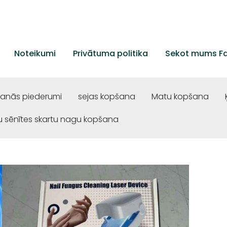
Noteikumi
Privātuma politika
Sekot mums F
šanās piederumi
sejas kopšana
Matu kopšana
 sēnītes skartu nagu kopšana