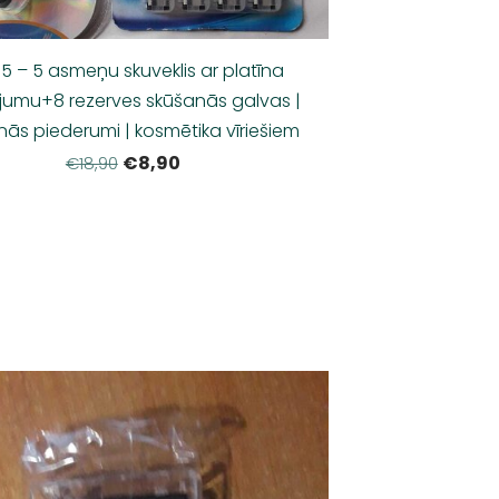
5 – 5 asmeņu skuveklis ar platīna
jumu+8 rezerves skūšanās galvas |
ās piederumi | kosmētika vīriešiem
€8,90
€18,90