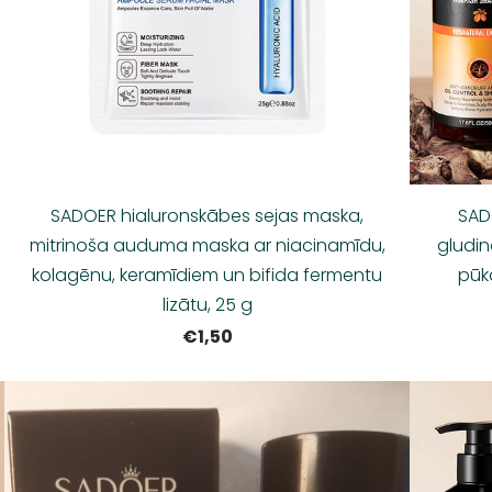
SADOER hialuronskābes sejas maska,
SAD
mitrinoša auduma maska ar niacinamīdu,
gludin
kolagēnu, keramīdiem un bifida fermentu
pūk
lizātu, 25 g
€1,50