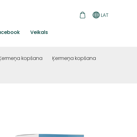
LAT
acebook
Veikals
Ķermeņa kopšana
Ķermeņa kopšana