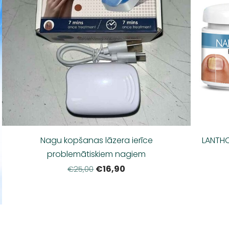
Nagu kopšanas lāzera ierīce
LANTHO
problemātiskiem nagiem
€16,90
€25,00