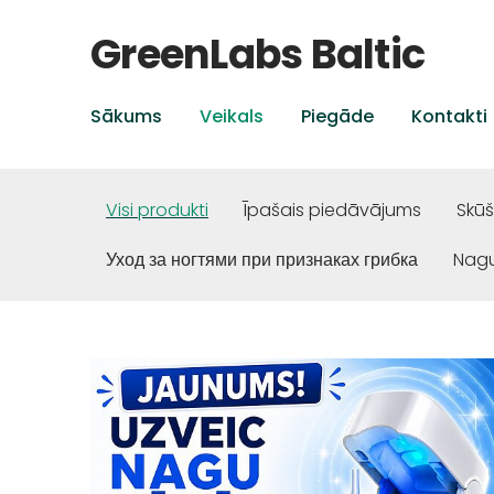
GreenLabs Baltic
Sākums
Veikals
Piegāde
Kontakti
Visi produkti
Īpašais piedāvājums
Skū
Уход за ногтями при признаках грибка
Nagu