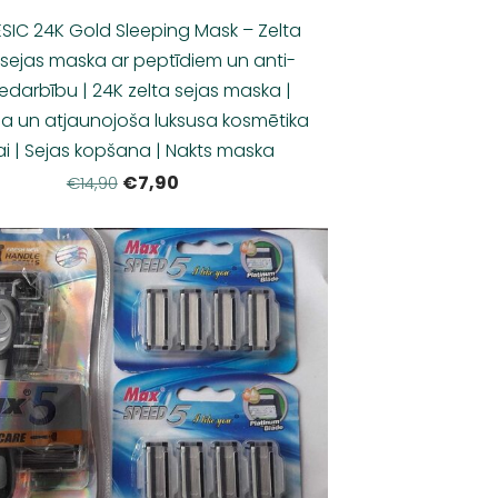
IC 24K Gold Sleeping Mask – Zelta
 sejas maska ar peptīdiem un anti-
edarbību | 24K zelta sejas maska |
ša un atjaunojoša luksusa kosmētika
ai | Sejas kopšana | Nakts maska
€7,90
€14,90