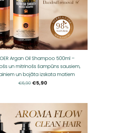
OER Argan Oil Shampoo 500ml –
ošs un mitrinošs šampūns sausiem,
ainiem un bojāta izskata matiem
€5,90
€6,90