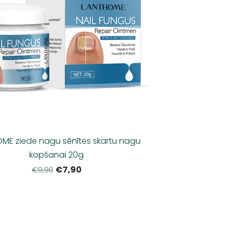
ME ziede nagu sēnītes skartu nagu
kopšanai 20g
€7,90
€9,90