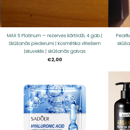
MAX 5 Platinum — rezerves kārtridži, 4 gab.|
Pearl
Skūšanās piederumi | kosmētika vīriešiem
skūša
|skuveklis | skūšanās galvas
€2,00