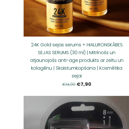
24K Gold sejas serums + HIALURONSKĀBES
SEJAS SERUMS (30 ml) | Mitrinošs un
atjaunojošs anti-age produkts ar zeltu un
kolagēnu | Skaistumkopšana | Kosmētika
sejai
€7,90
€14,90