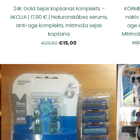
24K Gold Sejas kopšanas komplekts –
KÖRMES
AKCIJA | 17,90 € | hialuronskābes serums,
nakts
anti-age komplekts, mitrinoša sejas
age i
kopšana
Mitrino
sej
€15,00
€29,80