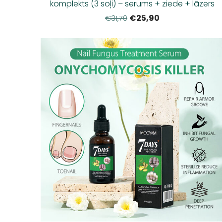
komplekts (3 soļi) – serums + ziede + lāzers
€25,90
€31,70