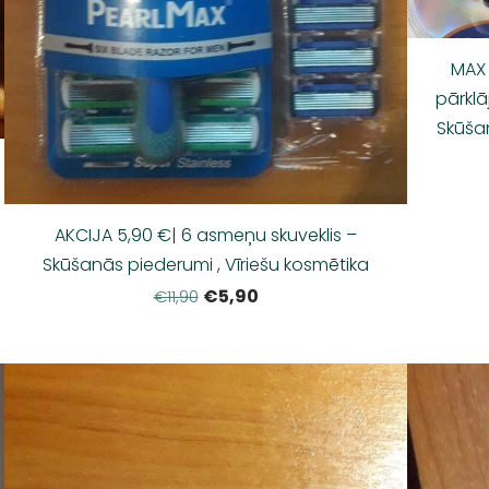
MAX 
pārklā
Skūšan
AKCIJA 5,90 €| 6 asmeņu skuveklis –
Skūšanās piederumi , Vīriešu kosmētika
€5,90
€11,90