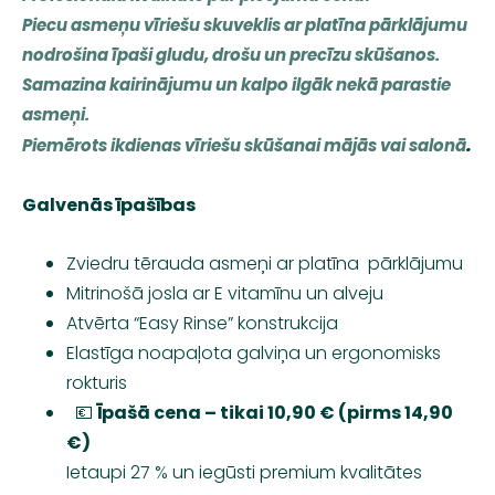
Piecu asmeņu vīriešu skuveklis ar platīna pārklājumu
nodrošina īpaši gludu, drošu un precīzu skūšanos.
Samazina kairinājumu un kalpo ilgāk nekā parastie
asmeņi.
.
Piemērots ikdienas vīriešu skūšanai mājās vai salonā
Galvenās īpašības
Zviedru tērauda asmeņi ar platīna pārklājumu
Mitrinošā josla ar E vitamīnu un alveju
Atvērta “Easy Rinse” konstrukcija
Elastīga noapaļota galviņa un ergonomisks
rokturis
💶
Īpašā cena – tikai 10,90 € (pirms 14,90
€)
Ietaupi 27 % un iegūsti premium kvalitātes