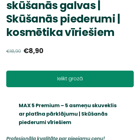
skūšanās galvas |
Skūšanās piederumi |
kosmētika vīriešiem
€8,90
€18,90
Ielikt grozā
MAX 5 Premium – 5 asmeņu skuveklis
ar platīna pārklājumu | Skūšanās
piederumi vīriešiem
Profesionāla kvalitāte par pieejamu cenu!