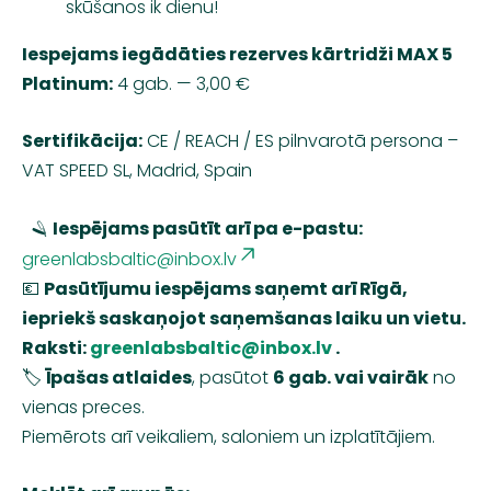
skūšanos ik dienu!
Iespejams iegādāties rezerves kārtridži MAX 5
Platinum:
4 gab. — 3,00 €
Sertifikācija:
CE / REACH / ES pilnvarotā persona –
VAT SPEED SL, Madrid, Spain
🪒
Iespējams pasūtīt arī pa e-pastu:
greenlabsbaltic@inbox.lv
💶
Pasūtījumu iespējams saņemt arī Rīgā,
iepriekš saskaņojot saņemšanas laiku un vietu.
Raksti:
greenlabsbaltic@inbox.lv
.
🏷️
Īpašas atlaides
, pasūtot
6 gab. vai vairāk
no
vienas preces.
Piemērots arī veikaliem, saloniem un izplatītājiem.