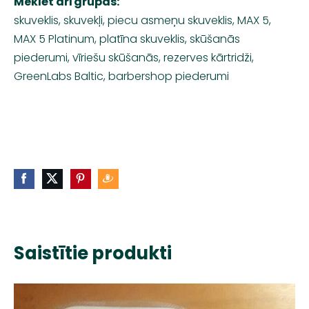
Meklēt arī grupās:
skuveklis, skuvekļi, piecu asmeņu skuveklis, MAX 5,
MAX 5 Platinum, platīna skuveklis, skūšanās
piederumi, vīriešu skūšanās, rezerves kārtridži,
GreenLabs Baltic, barbershop piederumi
Saistītie produkti